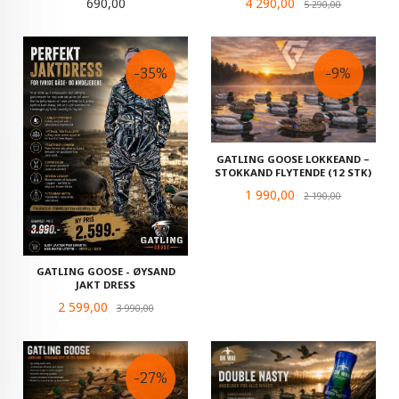
Pris
Tilbud
690,00
4 290,00
Rabatt
5 290,00
-35%
-9%
GATLING GOOSE LOKKEAND –
STOKKAND FLYTENDE (12 STK)
Tilbud
1 990,00
Rabatt
2 190,00
GATLING GOOSE - ØYSAND
JAKT DRESS
Tilbud
2 599,00
Rabatt
3 990,00
-27%