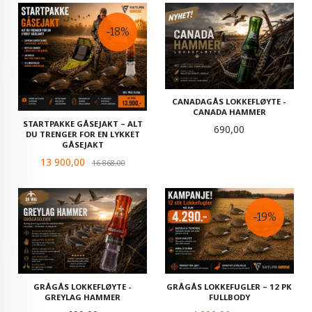
-18%
CANADAGÅS LOKKEFLØYTE -
CANADA HAMMER
STARTPAKKE GÅSEJAKT – ALT
Pris
690,00
DU TRENGER FOR EN LYKKET
GÅSEJAKT
Tilbud
13 900,00
Rabatt
16 868,00
-19%
GRÅGÅS LOKKEFLØYTE -
GRÅGÅS LOKKEFUGLER – 12 PK
GREYLAG HAMMER
FULLBODY