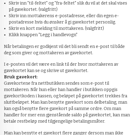
Skriv inn "til-feltet" og "fra-feltet" slik du vil at det skal vises
på gavekortet. (valgfritt)
Skriv inn mottakerens e-postadresse, eller din egen e-
postadresse hvis du ønsker å gi gavekortet personlig.
Skriv en kort melding til mottakeren. (valgfritt)
Klikk knappen "Legg i handlevogn"
Når betalingen er godkjent vil det bli sendt en e-post til både
deg som giver og mottakeren av gavekortet.
I e-posten vil det være en link til der hvor mottakeren av
gavekortet kan se og skrive ut gavekortet.
Bruk gavekort:
Gavekortene fra nettbutikken sendes som e-post til
mottakeren. Når hun eller han handler i butikken oppgis
gavekortkoden i kassen, og beløpet på gavekortet trekkes fra
sluttbeløpet. Man kan benytte gavekort som delbetaling, man
kan også benytte flere gavekort på samme ordre. Om man
handler for mer enn gjenstående saldo på gavekortet, kan man
betale restbeløp med tilgjengelige betalingsmåter.
Man kan benytte et gavekort flere ganger dersom man ikke