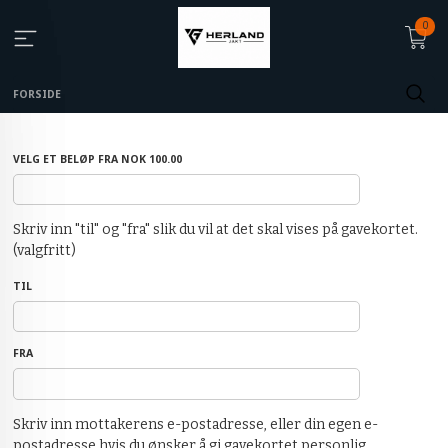
0
FORSIDE
VELG ET BELØP FRA NOK 100.00
Skriv inn "til" og "fra" slik du vil at det skal vises på gavekortet.
(valgfritt)
TIL
FRA
Skriv inn mottakerens e-postadresse, eller din egen e-
postadresse hvis du ønsker å gi gavekortet personlig.