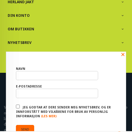
HERLAND JAKT
DIN KONTO
OM BUTIKKEN
NYHETSBREV
×
PARTNERE
NAVN
Norwegian
E-POSTADRESSE
FRAKT
KJØPSBETINGELSER
SIKKERHET OG PERSONVERN
NYHETSBREV
JEG GODTAR AT DERE SENDER MEG NYHETSBREV, OG ER
Vår nettbutikk bruker cookies slik at du får en bedre kjøpsopplevelse
INNFORSTÅTT MED VILKÅRENE FOR BRUK AV PERSONLIG
og vi kan yte deg bedre service. Vi bruker cookies hovedsaklig til å
INFORMASJON
(LES MER)
lagre innloggingsdetaljer og huske hva du har puttet i handlekurven
din. Fortsett å bruke siden som normalt om du godtar dette.
Les mer
eller
endre innstillinger for cookies.