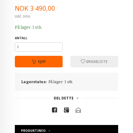
Pris
NOK
3 490,00
inkl. mva.
På lager: 1 stk.
ANTALL
KJØP
ØNSKELISTE
Lagerstatus:
På lager: 1 stk.
DEL DETTE
PRODUKTINFO