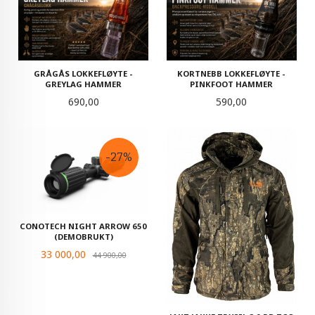
GRÅGÅS LOKKEFLØYTE -
KORTNEBB LOKKEFLØYTE -
GREYLAG HAMMER
PINKFOOT HAMMER
Pris
Pris
690,00
590,00
-27%
CONOTECH NIGHT ARROW 650
(DEMOBRUKT)
Tilbud
33 000,00
Rabatt
44 900,00