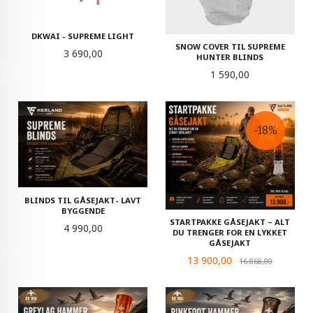
DKWAI - SUPREME LIGHT
SNOW COVER TIL SUPREME
Pris
3 690,00
HUNTER BLINDS
Pris
1 590,00
-18%
BLINDS TIL GÅSEJAKT- LAVT
BYGGENDE
STARTPAKKE GÅSEJAKT – ALT
Pris
4 990,00
DU TRENGER FOR EN LYKKET
GÅSEJAKT
Tilbud
13 900,00
Rabatt
16 868,00