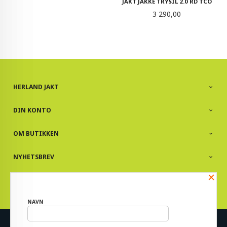
JAKT JAKKE TRYSIL 2.0 RD TCO
Pris
3 290,00
HERLAND JAKT
DIN KONTO
OM BUTIKKEN
NYHETSBREV
×
PARTNERE
NAVN
Norwegian